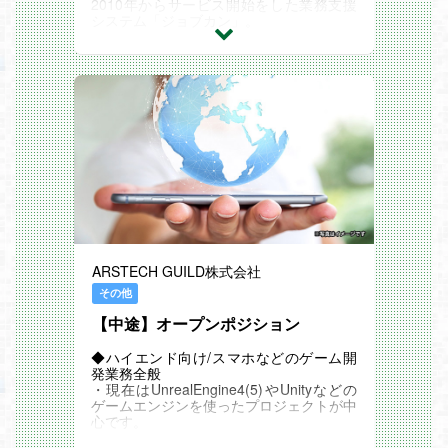
2010年からサービス開始をした業務支援
システム「ジョブカン」。
大手からベンチャー企業まで様々なお客様
に導入いただき、累計導入社数は250,000
社を超え急成長を遂げています。
今後のさらなる成長を目指し、ジョブカン
の地方拠点第1号として2021年3月に高知
オフィスが立ち上がりました。
立ち上げから4年が経過し、現在40名のメ
ンバーが全国のお客様にジョブカンを届け
ています。
■募集背景
事業拡大による増員募集です。
「働き方改革・クラウド化」が急速に進ん
でいる現在、ジョブカンも急成長しており
ARSTECH GUILD株式会社
ます。そんな中、高知拠点はジョブカンの
重要拠点として、より拡大していくことと
その他
なり、一緒に全国にジョブカンを届けてく
【中途】オープンポジション
れるメンバーを募集しています。特に営業
メンバーを中心に募集しており、現在20
名まで増員しましたが、更に増員予定なの
◆ハイエンド向け/スマホなどのゲーム開
でそれを支える営業サポートメンバーも積
発業務全般
極的に増員することとなりました。
・現在はUnrealEngine4(5)やUnityなどの
メンバーの大半が異なる業界からの転職者
ゲームエンジンを使ったプロジェクトが中
です。研修も1か月～2ヵ月しっかり行う
心です。
のでご安心ください。
・ゲームや映像作品の様々なCG制作やプ