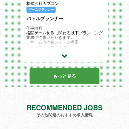
を生み出して会社全体に影響を与える施策
株式会社カプコン
を実施できる面白さ。
ゲームプランナー
バトルプランナー
仕事内容
格闘ゲーム制作に関わる以下プランニング
業務に従事いただきます。
・ゲーム内の各システム考案
・キャラクターの企画
・各種ゲームモードの企画
・仕様書作成
・ゲームデータ作成・実装
・バトルバランスの調整
もっと見る
RECOMMENDED JOBS
その他関連のおすすめ求人情報