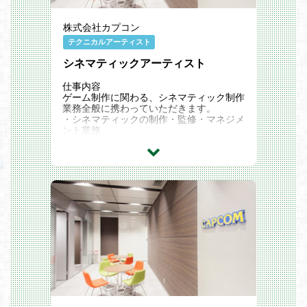
・ゲームタイトルに関する法制トラブル
対応
株式会社カプコン
・海外当局による行政調査対応
テクニカルアーティスト
３．法令調査対応
・米国、欧州をはじめとする消費者保
シネマティックアーティスト
護、情報保護関連等の各国法令調査
・調査にあたっての弁護士事務所との折
仕事内容
衝、プロジェクト管理
ゲーム制作に関わる、シネマティック制作
業務全般に携わっていただきます。
４．リスクマネジメント対応
・シネマティックの制作・監修・マネジメ
・法的リスクの調査・分析
ント業務
５．コンプライアンス対応
・社内啓発活動の企画・実施
・Eラーニング等社内研修
・全社通達作成
６．契約審査、締結後の管理
・ゲーム開発関連契約、二次利用契約
（商品化、映像化、eスポーツ等）をはじ
めとする各種取引契約
・プライバシーポリシー、エンドユーザ
ーライセンスアグリーメント作成
・取引先の信用不安発生時の債権回収
【法務部の魅力】
既存の枠にとらわれず、独自のアイデア