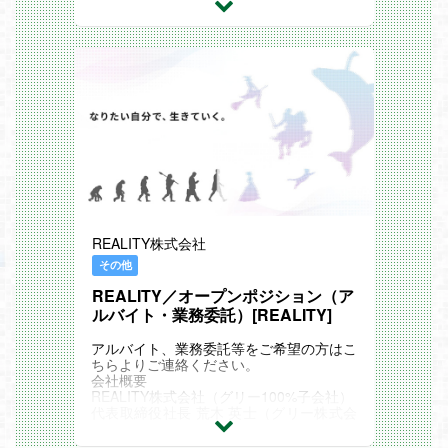
ログラム業務に携わって頂きます。
■業務内容
ご自身のスキル、経験に応じて調整致しま
ジョブカンの営業メンバーのサポート業務
す。
が主務になります。
具体的には、、、
・契約補助業務（アカウント発行、有料
化、解約など）
・請求業務（請求情報登録・修正、請求書
作成・送付など）
・顧客補助業務（メール作成・データ入
力・補助金サポート）
■こんな人が働いています（高知オフィ
ス）
・元美容部員 20代女性
REALITY株式会社
・元公務員 30代男性
・元大手飲食チェーン販売員 40代女性
その他
・元銀行員 20代女性
・元製紙業の営業 30代男性
REALITY／オープンポジション（ア
ルバイト・業務委託）[REALITY]
■この仕事の魅力
・プロダクトを広めることで、世の中の働
アルバイト、業務委託等をご希望の方はこ
き方改革を促進できます。
ちらよりご連絡ください。
・外部資本0％！スピーディな意思決定と
会社概要
自由な事業展開が可能な企業です。
REALITY株式会社（グリー100%子会社）
・研修制度や福利厚生も手厚く、腰を据え
代表取締役社長 荒木 英士（グリー株式会
てキャリア構築ができます。
社 取締役 上級執行役員）
-事業内容