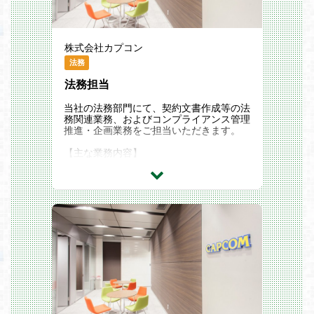
株式会社カプコン
法務
法務担当
当社の法務部門にて、契約文書作成等の法
務関連業務、およびコンプライアンス管理
推進・企画業務をご担当いただきます。
【主な業務内容】
当社はグローバル市場への展開を推進して
おり、法的課題に対応するため、社内関係
部門と連携して業務を行っています。
１．法律相談対応
・ゲームタイトル開発着手時の法令調査
や助言
・ゲーム販売時における消費者契約法、
景表法、資金決済法、特商法等の消費者保
護法令調査や助言
・個人情報・秘密情報保護の施策企画と
実施
２．インシデント対応