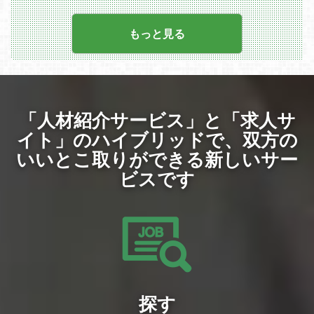
・スマホ向けメタバース「REALITY」の
開発・運営（BtoC事業）
・Web3事業（Play-and-Earnゲームの開
もっと見る
発）
-参考リンク
・REALITY note（社員によるブログ。ほ
ぼ毎日更新中！）
・REALITY株式会社公式サイト
・REALITY 公式Twitter
「人材紹介サービス」と「求人サ
イト」のハイブリッドで、
双方の
いいとこ取りができる新しいサー
ビスです
探す