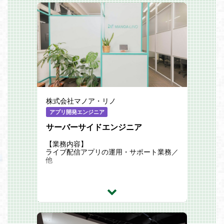
用した機能・ワークフローの開発と継続改
善を担うポジションです。
業務では、サービス開発の現場に密に入
り、PdMやフルスタックエンジニアとワ
ンチームで、複雑なLLMワークフローの設
計・実装、プロンプトとワークフローの改
善、評価ハーネスやログ基盤の整備を担い
ます。作って終わりではなく、実ユーザー
に提供されるプロダクトの中で、出力品
質・応答速度・コスト・安定性を粘り強く
改善していくことを期待しています。必要
に応じて、推論基盤、ファインチューニン
株式会社マノア・リノ
グ用の実験・実行環境、GPUワークロー
ド基盤など、LLMプロダクトを支える基盤
アプリ開発エンジニア
領域にも関わります。
サーバーサイドエンジニア
職務詳細
ご自身のスキル適性や志向性を踏まえ、以
下のいずれかのプロジェクトでLLMワーク
【業務内容】
フロー開発とLLMOpsを担当いただきま
ライブ配信アプリの運用・サポート業務／
す。
他
展開中の主なプロジェクト例
AI英会話アプリ
LLMによるシナリオ生成とエージェント技
術を用いた、挫折しない言語学習体験の構
築
AI受験コーチング
手書き答案の思考プロセス分析と学習計画
の自動最適化により、教育格差を解消する