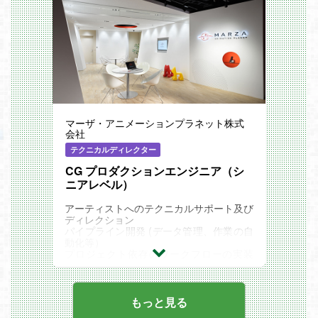
伴走型プロダクト開発
AIネイティブゲーム
AIをゲームバランスや体験の核に据えた、
新しいエンターテインメントの創造
ミッション
LLMプロダクトの「動く」を「ユーザー価
値」に引き上げる
個別プロダクトのLLMワークフローを、実
ユーザーの反応やログに基づいて継続的に
改善する
マーザ・アニメーションプラネット株式
評価、ログ、推論、運用の仕組みを整え、
会社
データドリブンな改善基盤を作る
業務内容
テクニカルディレクター
LLMワークフローの設計・実装
多段プロンプト、条件分岐、ツール呼び出
CG プロダクションエンジニア（シ
し、エージェントワークフローの設計・実
ニアレベル）
装
LangChain / LangGraph等を用いたワーク
アーティストへのテクニカルサポート及び
フロー構築、既存ワークフローの改善
ディレクション
ストリーミング、コンテキスト長・出力ト
パイプライン開発 (データ管理、作業の自
ークン管理、リトライ、タイムアウト、フ
動化等）
ォールバックなどLLM特有の挙動を踏まえ
プロジェクト依存のワークフローの実装
た設計
（データ発送、情報フロー等）
LLMマイクロサービスの実装
社内各チームとの開発ディレクション
評価用・アノテーション用社内ツールの実
ジュニアの育成
装
もっと見る
プロダクト開発・運用改善
PdMや事業部エンジニアと連携した要件