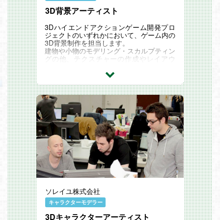
3D背景アーティスト
3Dハイエンドアクションゲーム開発プロ
ジェクトのいずれかにおいて、ゲーム内の
3D背景制作を担当します。
建物や小物のモデリング・スカルプティン
グの他、テクスチャーの作成やレイアウ
ト、ライティング、最適化、コリジョン調
整等も行います。
アートスタイルはプロジェクトによりさま
ざまですが、自社オリジナルIPから国内外
の有名大型IP案件まで幅広いプロジェクト
があり、リアルからスタイライズドまで幅
広いスタイルに携わるチャンスがありま
す。
【業務内容】
Maya, ZBrush, SubstancePainter/Designe
r, UnrealEngine5等を使用した
・モデリング
・スカルプティング
・テクスチャリング
・レベルデザインに基づいた背景アセット
のレイアウト
ソレイユ株式会社
・ライティング、ポストエフェクトの設定
・コリジョン修正
キャラクターモデラー
・最適化処理 等
スキルやご経験・ご希望によっては、チー
3Dキャラクターアーティスト