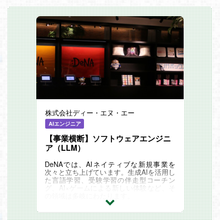
株式会社ディー・エヌ・エー
AIエンジニア
【事業横断】ソフトウェアエンジニ
ア（LLM）
DeNAでは、AIネイティブな新規事業を
次々と立ち上げています。生成AIを活用し
た言語学習、受験学習の伴走型コーチン
グ、AI×ゲームによる新しい体験など、そ
の領域は多岐にわたります。
本ポジションは、AI技術開発部のソフトウ
ェアエンジニア（LLM）として、これら複
数の新規事業のいずれかに入り、LLMを活