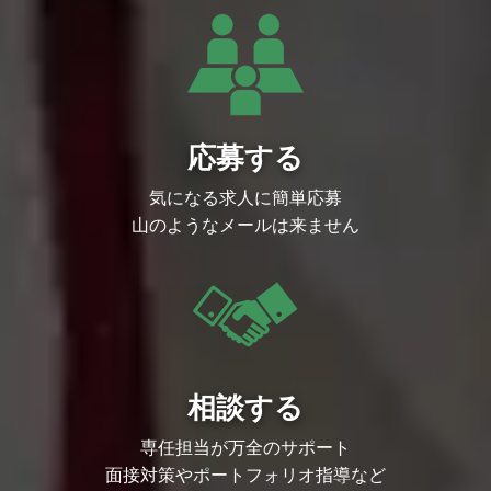
LangChain、LangGraph
RAG、ベクトル検索、Embedding、AIエ
ージェント
LLM-as-a-judge
インフラ
Google Cloud
Cloud Run
Cloud SQL
応募する
BigQuery
Vertex AI / Agent Builder
Cloud Logging
気になる求人に簡単応募
Docker
山のようなメールは来ません
Terraform
GitHub Actions
開発支援ツール
GitHub
Claude Code
Codex
Cursor
Devin
働き方
週5日の渋谷オフィス出社を前提としてい
相談する
ます。
0→1フェーズの小さなチームでの密なコ
ミュニケーションを重視しているため、基
専任担当が万全のサポート
本的にはオフィスでの勤務となります。た
だし、体調不良やご家庭の都合など一時的
面接対策やポートフォリオ指導など
なご事情によっては、一部リモート勤務と