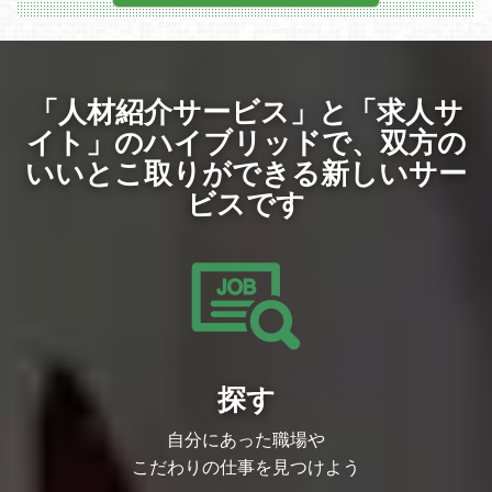
定義、コア価値・コアユーザーの探索
ユーザー体験上の課題がLLMワークフロ
ー、UI/UX、サーバー、データのどこにあ
るかを切り分けるための仕組みづくり
立ち上げ期は検証速度を重視し、運用改善
「人材紹介サービス」と「求人サ
期は保守性・スケーラビリティを高める開
発
イト」のハイブリッドで、
双方の
本番運用に必要なセキュリティ、権限管
理、監査ログ、障害対応、コスト管理
いいとこ取りができる新しいサー
LLMOps・評価基盤の構築
入出力ログ、ユーザー行動ログ、評価ログ
ビスです
の収集・構造化・保存設計
評価データセットや評価ケースを用いた評
価ハーネスの構築
LLM-as-a-judge、自動評価、回帰テス
ト、品質モニタリングの仕組み化
プロンプトやワークフロー変更の影響を定
量的に確認できるCI/CD・検証フローの整
備
レスポンス品質、レイテンシ、コスト、エ
ラー率などの可視化・監視
利用技術・開発環境
探す
開発言語
Python
SQL
自分にあった職場や
LLM / AIアプリケーション
こだわりの仕事を見つけよう
OpenAI API、Anthropic Claude、Google
Gemini、その他LLM API