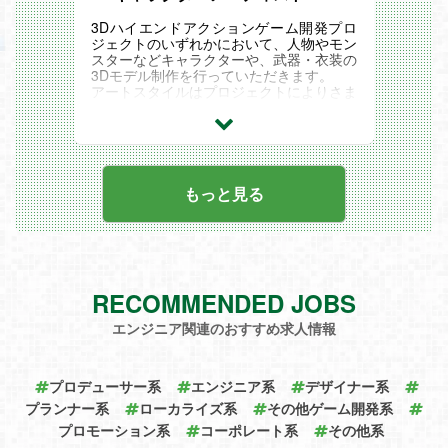
ムのリーダーとして業務をお任せする場合
もあります。
3Dハイエンドアクションゲーム開発プロ
ジェクトのいずれかにおいて、人物やモン
スターなどキャラクターや、武器・衣装の
3Dモデル制作を行っていただきます。
アートスタイルはプロジェクトによりさま
ざまですが、自社オリジナルIPから国内外
の有名大型IP案件まで幅広いプロジェクト
があり、リアルからスタイライズドまで幅
広いスタイルに携わるチャンスがありま
す。
【業務内容】
もっと見る
Maya, ZBrush, SubstancePainter/Designe
r, UnrealEngine5等を使用した
・モデリング
・スカルプティング
・テクスチャリング
・セットアップ 等
RECOMMENDED JOBS
スキルやご経験・ご希望によっては、チー
ムリーダーとして業務をお任せする場合も
エンジニア関連のおすすめ求人情報
あります。
プロデューサー系
エンジニア系
デザイナー系
プランナー系
ローカライズ系
その他ゲーム開発系
プロモーション系
コーポレート系
その他系