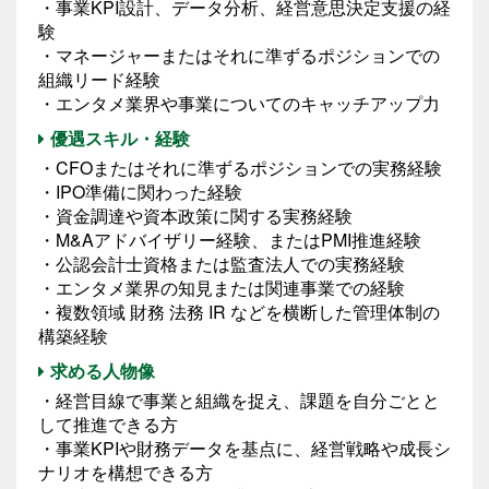
・事業KPI設計、データ分析、経営意思決定支援の経
験
・マネージャーまたはそれに準ずるポジションでの
組織リード経験
・エンタメ業界や事業についてのキャッチアップ力
優遇スキル・経験
・CFOまたはそれに準ずるポジションでの実務経験
・IPO準備に関わった経験
・資金調達や資本政策に関する実務経験
・M&Aアドバイザリー経験、またはPMI推進経験
・公認会計士資格または監査法人での実務経験
・エンタメ業界の知見または関連事業での経験
・複数領域 財務 法務 IR などを横断した管理体制の
構築経験
求める人物像
・経営目線で事業と組織を捉え、課題を自分ごとと
して推進できる方
・事業KPIや財務データを基点に、経営戦略や成長シ
ナリオを構想できる方