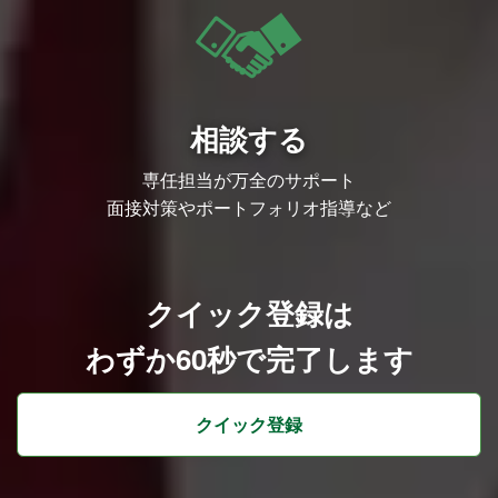
いたします。
※内定までの目安は、ご応募から1カ月以
内です。
※追加選考の発生可能性あり
(簡易企画書制作・現場メンバーとのコミ
ュニケーションなど)
相談する
＝＝＝＝＝＝＝＝＝＝＝＝＝＝＝＝＝＝＝
＝＝＝＝＝＝＝＝
◆会社概要｜成長中のエンタメスタートア
専任担当が万全のサポート
ップ企業
『Next Creative Studio』をビジョンに、I
面接対策やポートフォリオ指導など
Pコンテンツを企画・制作・プロデュース
する会社です。
YouTube・TikTok・webtoonなど新世代の
プラットフォームから大ヒットIPの創出を
目指しています。
クイック登録は
YouTube領域においては、総登録者数約1,
200万人。
累計再生回数は150億回、月間再生回数は
わずか60秒で完了します
8億回を突破。
2024年11月には約10億円の資金調達を実
施し、ライセンス・ゲーム・音楽などの新
クイック登録
規事業へ本格参入。
IPの魅力を最大化するための自社メディア
ミックス展開を加速中です。
＝＝＝＝＝＝＝＝＝＝＝＝＝＝＝＝＝＝＝