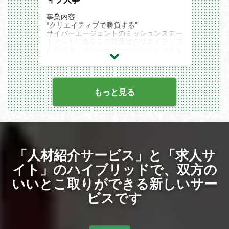
プラットフォームから大ヒットIPの創出を
【歓迎する経験・スキル】
を経てチームへジョイン
ト・GPOの作成
へ本格参入。
目指しています。
・社会保険労務士や衛生管理者等の人事系
6か月：現場でディレクターを経験
■外部サポートベンダー／メーカーとの調
IPの魅力を最大化するための自社メディア
事業内容
YouTube領域においては、総登録者数約1,
資格をお持ちの方
1年：新規企画の立ち上げプロデューサー
整・問い合わせ対応
ミックス展開を加速中です。
“クリエイティブで勝負する”
200万人。
・プロジェクトリーダーやチームリーダー
に抜擢
■新サービス・新機能の検証および展開支
＝＝＝＝＝＝＝＝＝＝＝＝＝＝＝＝＝＝＝
サイバーエージェントのミッションステー
累計再生回数は150億回、月間再生回数は
の経験
2年：新規事業責任者としてマネージャー
援
＝＝＝＝＝＝＝＝
トメントにあるこの言葉はクリエイティブ
8億回を突破。
【求める人物像】
へ
変更の範囲：全ての業務への配置転換あり
◆Plottを代表するショートアニメ
にかける、サイバーエージェントの決意を
・エンターテインメントやクリエイターに
5年：子会社の立ち上げ～経営に参画
『混血のカレコレ』
記したものです。
2024年11月には約10億円の資金調達を実
興味、関心をお持ちの方
事業責任者としての基礎力を固めることが
チャンネル登録者数270万人
クリエイティブを会社の競争力にするた
施し、ライセンス・ゲーム・音楽などの新
・問題を的確に取らえ課題を抽出し、課題
できるキャリアルートです。
め、新たにCA Creative Center（通称：C
規事業へ本格参入。
解決に向けて主体的に行動できる方
複数事業を展開しているため、幅広い事業
『テイコウペンギン』
CC）を設立しました。
IPの魅力を最大化するための自社メディア
・変化の激しい環境でも前向きにとらえ、
領域にて立ち上げ・グロースの経験を積む
チャンネル登録者数190万人
CCCは、クリエイターのマネジメント
もっと見る
ミックス展開を加速中です。
柔軟に対応できる方
ことができます。
（採用/育成/組織開発)・クオリティ・ブラ
＝＝＝＝＝＝＝＝＝＝＝＝＝＝＝＝＝＝＝
・HRtechの活用など業務の効率化や改善
『私立パラの丸高校』
ンディングを一貫して担う組織です。クリ
＝＝＝＝＝＝＝＝
に自ら提案し遂行できる方
チャンネル登録者数95万人
エイター採用強化に伴い、クリエイティブ
◆Plottを代表するショートアニメ
・バックキャスト思考を持って仮説を立て
【企業メッセージ】
＝＝＝＝＝＝＝＝＝＝＝＝＝＝＝＝＝＝＝
人事として一緒に働く仲間を募集します。
『混血のカレコレ』
られる方
本気で時代を獲りにいきませんか？
＝＝＝＝＝＝＝＝
クリエイティブに関する専門知識は問いま
チャンネル登録者数270万人
・関連各部署との円滑なコミュニケーショ
◆Plottのミッション
せん。
ンをとれる方
Plottは時代に名を残す作品を生む会社で
『日常に温度を。世界に熱狂を。時代に灯
クリエイティブの可能性を信じ、一緒にク
『テイコウペンギン』
・スピード感と成果への拘りをもって仕事
「人材紹介サービス」と「求人サ
す。そこに本気で向き合っています。
火を。』
リエイティブを会社の競争力にしていける
チャンネル登録者数190万人
に取り組みやり切ることができる方
10億円の大型資金調達による打席数も、
方からの応募をお待ちしています！
イト」のハイブリッドで、
双方の
育成・抜擢に力を入れた人事体制も、
目の前の人の日常を少しでも温かくするよ
業務内容
『私立パラの丸高校』
難易度の高い複数事業経営による自社メデ
いいとこ取りができる新しいサー
うなコンテンツを作りたい。
クリエイティブ人事のミッションは採用・
チャンネル登録者数95万人
ィアミックスも、全てそのための戦略で
世界を熱狂させるような大ヒットコンテン
育成、組織開発など、非常に多岐に渡りま
＝＝＝＝＝＝＝＝＝＝＝＝＝＝＝＝＝＝＝
す。
ビスです
ツを作りたい。
す。
＝＝＝＝＝＝＝＝
コンテンツ史を動かし、
日々クリエイター社員とコミュニケーショ
◆Plottのミッション
だからこそ、本気でトップを目指す人たち
時代に名を残すようなレジェンド級コンテ
ンをとりながら、一緒に目標に向き合って
『日常に温度を。世界に熱狂を。時代に灯
と働きたい。
ンツを作りたい。
います。
火を。』
『トップクリエイターと張り合えるクリエ
そんな想いから、このミッションを掲げま
??新卒採用／育成