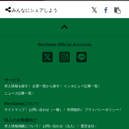
＝＝＝＝＝＝＝＝
◆Plottを代表するショートアニメ
みんなにシェアしよう
『混血のカレコレ』
チャンネル登録者数270万人
『テイコウペンギン』
チャンネル登録者数190万人
『私立パラの丸高校』
チャンネル登録者数95万人
RecGame Official Accounts
＝＝＝＝＝＝＝＝＝＝＝＝＝＝＝＝＝＝＝
＝＝＝＝＝＝＝＝
◆Plottのミッション
『日常に温度を。世界に熱狂を。時代に灯
火を。』
目の前の人の日常を少しでも温かくするよ
サービス
うなコンテンツを作りたい。
世界を熱狂させるような大ヒットコンテン
求人情報を探す
企業一覧から探す
インタビュー記事一覧
ツを作りたい。
ニュース記事一覧
コンテンツ史を動かし、時代に名を残すよ
うなレジェンド級コンテンツを作りたい。
RecGameについて
そんな想いから、このミッションを掲げま
した。
サイトマップ
お問い合わせ（一般）
利用規約
プライバシーポリシー
Plottをエンタメのホットスポットに。
法人のお客様向け
エンタメに狂わされた人が集い、新たなエ
求人情報掲載について
お問い合わせ（法人）
運営会社
ンタメを生みだしていく場所がPlottです。