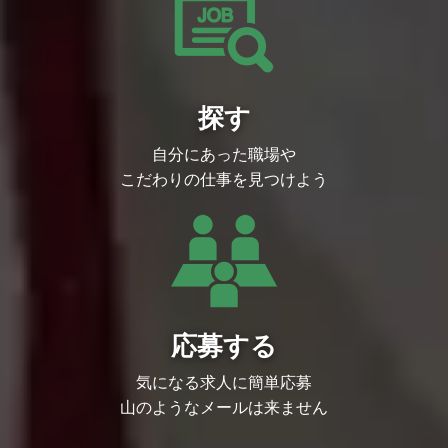
イティブ感度を。トッププロデューサーに
した。
・採用計画／採用戦略の立案
目の前の人の日常を少しでも温かくするよ
負けないビジネス練度を』
・採用イベント・インターンシップ設計／
うなコンテンツを作りたい。
Plottをエンタメのホットスポットに。
実行
世界を熱狂させるような大ヒットコンテン
Plottのメンバーは、助け支え合う「仲間」
エンタメに狂わされた人が集い、
・新卒研修の設計／実行
ツを作りたい。
であり、互いに切磋琢磨し合う「ライバ
新たなエンタメを生みだしていく場所がPl
??キャリア採用
コンテンツ史を動かし、時代に名を残すよ
ル」。
ottです。
・採用計画／採用戦略の立案
うなレジェンド級コンテンツを作りたい。
何者かになりたい若手が挑戦をし続け、
探す
そんな場所で、一緒に新しいエンタメを生
・採用イベント設計／実行
そんな想いから、このミッションを掲げま
数々の有名作品を世に送りだすホットスポ
み出しませんか？
・選考（カジュアル面談／面接など）
した。
ット。
＝＝＝＝＝＝＝＝＝＝＝＝＝＝＝＝＝＝＝
・中途入社メンバーのサポート／育成
Plottから大ヒットIPが生まれる時、そこに
自分にあった職場や
＝＝＝＝＝＝＝＝
??組織・文化づくり
Plottをエンタメのホットスポットに。
は誰よりも壁を乗り越え、経験を積んだメ
・組織戦略の策定
こだわりの仕事を見つけよう
エンタメに狂わされた人が集い、新たなエ
ンバーが何人もいるはず。
・人材配置、適材適所の設計／推進
ンタメを生みだしていく場所がPlottです。
万人に向く場所じゃないけれど、向く人に
・活性化など各種施策の設計／実行
そんな場所で、一緒に新しいエンタメを生
とってはトコトン楽しい場所。
応募要件
み出しませんか？
■必須スキル/経験
＝＝＝＝＝＝＝＝＝＝＝＝＝＝＝＝＝＝＝
時代に残る「灯火」をあなたの手で生み出
・新卒採用人事経験（2年以上） ※担当職
＝＝＝＝＝＝＝＝
しませんか？
種不問
代表取締役 奥野翔太
または、
※webtoonは、NAVER WEBTOON Ltd.の
・人事経験（2年以上）※キャリア採用・
登録商標です。
育成・組織開発など
【選考フロー】
■歓迎要件
応募する
1.書類選考
・IT、Webサービスなど近しい業界での人
2.一次面接
事経験
3.二次面接
気になる求人に簡単応募
・クリエイター、もしくはクリエイターと
4.代表面接
一緒に働いたことがある方
山のようなメールは来ません
5.内定
・クリエイティブに関する基本知識のある
方
※選考フローはご希望に応じて柔軟に調整