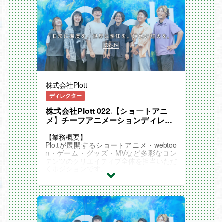
「ファンの心をもっと動かす商品はなんだ
ろう？」
「手に取った瞬間に、作品の魅力が伝わる
デザインは？」
「グッズからIPの世界観を広げるには、ど
んな仕掛けが効果的だろう？」
そんな問いに向き合いながら、企画→制作
→販促を一貫して推進。
あなたの考えた企画がファンの熱狂を生
株式会社Plott
み、
作品そのものの価値や世界観を広げていき
ディレクター
ます。
株式会社Plott 022.【ショートアニ
スタートアップならではのスピード感と裁
メ】チーフアニメーションディレク
量の大きさを武器に、
ター
未経験からでも、エンタメへの熱量と成長
【業務概要】
意欲があれば活躍できる環境です。
Plottが展開するショートアニメ・webtoo
n・ゲーム・グッズ・MVなど多彩なコン
＼こんな人求む！／
テンツのクリエイティブ全体を担当いただ
■もっとファンが熱狂するようなデザイン
くポジションです。
や仕掛けを考えてグッズを企画したい方
■裁量を持って、企画からデザイン監修、
社内外のプロデューサーやディレクター、
販売戦略まで一貫して推進したい方
クリエイターと協働し、
■推し活＝人生！ その熱量を活かして、
新たなヒットIPを生み出す“旗振り役”をお
「ファンが沸く商品」を一緒に作りたい方
任せします。
【具体的な仕事内容】