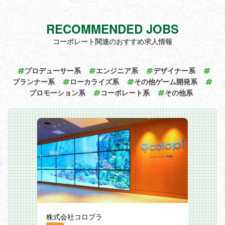
‐ ナレッジシェア
ンテンツ制作をしてみませんか？
推しのライブや旅行などプライベートの
■やっぱりエンタメを仕事に！ 第二新卒
予定でも
クリエイターとして最前線で制作に取り組
として再度エンタメ領域へ挑戦しません
気兼ねなく休暇を取得できる雰囲気があ
RECOMMENDED JOBS
みつつ、
か？
ります。
・新規アニメIPのコンセプトメイキングや
■ベンチャーで夢を追いたい！ 30代で子
コーポレート関連のおすすめ求人情報
クリエイティブ方針提案
会社役員を目指してみませんか？
【チームメンバー】
・チーム全体のクリエイティブマネジメン
・マネージャー(29歳)：歌い手／配信者オ
ト
好きなエンタメ領域でビジネススキルを活
タク
・Plottアニメ全体のクオリティー向上
かしながら、若いうちから経験を積んでい
プロデューサー系
エンジニア系
デザイナー系
・プロデューサー(31歳)：キャラクターオ
など、クリエイティブ業務を横断的に担当
きたい方をお待ちしております！
タク
プランナー系
ローカライズ系
その他ゲーム開発系
していただきます。
・プロデューサー(29歳)：VTuberオタク
プロモーション系
【お仕事内容】
コーポレート系
その他系
・ディレクター(24歳)：アイドルコンテン
変更の範囲：会社の定める業務
これまでのご経験やご意向を伺い、
ツオタク
弊社で最大限のご活躍を期待できる最適な
ーーーーーーーーーーーー
ポジションを提案させていただきます。
全員が「ファンが本当に喜ぶ瞬間」を追求
【入社後の動き】
どのポジションからスタートするかは、入
する少数精鋭チームです。
ーーーーーーーーーーーー
社以前の実務経験年数やキャリアの内容等
毎朝、昨日見た作品の話で盛り上がるほ
Plottクリエイティブ室へ配属となります。
により、選考プロセスの過程で最終的にす
ど、
実制作フェーズの作品にチーム横断で入っ
り合わせとなります。
エンタメと推しへの愛にあふれた環境で
ていただき、将来的には弊社作品全体のク
す。
オリティー管理をお任せします。
【ポジション例】
◆ショートアニメ領域｜SNS領域からIPの
【入社後の動き】
ーーーーーーーーーーーー
立ち上げ・育成を実施する部門
・入社後2週間：研修期間として、自社ア
【ポジションの魅力】
大ヒットIPの創出にアニメは必須で、
ニメ・マンガコンテンツをインストール
ーーーーーーーーーーーー
もはやSNSはテレビ以上にヒットコンテン
・入社後1か月～3か月：IP展開事業部に
■ファン視点で“最高のコンテンツ”を生み
ツが生まれる場所。
所属し、既存の業務フローを一通り理解
出す当事者に
クリエイティブとビジネスのバランスを取
株式会社コロプラ
・入社3か月～半年後：担当IPを持ち、新
りながら、IPのトータルプロデュースをお
規企画の実行を自ら推進