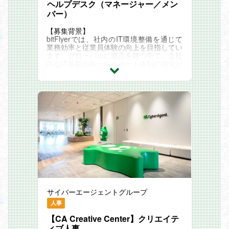
■「ヒットIPが生まれる瞬間」に携われま
定や議事録
ヘルプデスク（マネージャー／メン
月間8億回再生の強みを持つYouTube領域
す
・健康診断やストレスチェックの運営
を中心としたPR動画の提案から、オフラ
バー）
◎自社キャラクター・自社IPに関われる
今のPlottは複数の新規ヒットIP立ち上げに
・所属するパラアスリートの活躍支援を含
インイベントの仕掛けなど自由に企画を提
版元ならではの距離感でオリジナルIPの成
向けて、社内外の多くのクリエイターと協
めD&I推進業務
案。
【募集背景】
長に深く関与し、
働しながら走り続けているフェーズ。
・その他産業保健、健康経営に関わる業務
キャラクターならではの強みを活かし、幅
bitFlyerでは、社内のIT環境整備を通じて
自らの手でヒットを生み出す経験ができま
業界の最前線で活躍している漫画家さんや
全般
広い商材を扱います。
業務効率と従業員体験の向上を目指してい
す。
声優さんと共に作品をつくる機会も多々あ
■この仕事の魅力
広告メニューの開発・代理店とのアライア
ます。グローバルに拠点を持つ中で、全社
ゆくゆくは、全国ポップアップショップの
り、手触り感のあるクリエイティブ制作に
・自身の採用業務がダイレクトに事業成長
ンスなどをお任せします。
的なIT基盤の統一やサポート体制の強化が
商品ラインナップなども
取り組めます。
に繋がる醍醐味を感じていただけます
求められており、ヘルプデスク領域を中心
ご一緒に検討できればと思います。
・現場の意思決定者と直接対話をしながら
◆新規領域 | IPを用いた事業モデルの開発
に、ITオペレーションの品質向上に貢献い
また、Plottではショートアニメの制作だけ
採用フロー全体に携わることができます
新たな事業のタネを見つけ、育てるポジシ
ただける方を募集します。
＝＝＝＝＝＝＝＝＝＝＝＝＝＝＝＝＝＝＝
でなく、webtoonやグッズ企画にも積極的
・生成AIの活用など既存の採用手法にとら
ョンです。
【業務内容】
＝＝＝＝＝＝＝＝
に挑戦。
われない業務改善や手法に積極的に関わっ
2～3年後に数億円規模の事業を創出する
■社内からのIT問い合わせ対応（トラブル
◆会社概要｜成長中のエンタメスタートア
自分が手がけた世界観が、アニメや漫画、
ていただけます
ことを目標に、弊社の未開拓領域での事業
シューティング、設定作業）
ップ企業
グッズなどさまざまな形でファンの手に届
・入社後の活躍に重点をおいた採用活動の
開発をお任せします。
■PC・スマートフォン等の端末キッティン
『Next Creative Studio』をビジョンに、
きます。
ため、採用業務以外にも仕事の幅を広げる
グ（Windows / Mac / iPhone）
IPコンテンツを企画・制作・プロデュース
コンテンツを多方面に広げることで、クリ
ことができます
※変更の範囲：会社の定める業務
■入退社や異動に伴うIT資産・アカウント
する会社です。
エイティブディレクターとしての市場価値
■AIツール
対応
YouTube・TikTok・webtoonなど新世代の
を高められます。
・Gemini
【会社の雰囲気】
■ドキュメント整備やユーザー自己解決率
プラットフォームから
・ChatGPT
平均年齢28歳。熱量と視座の高い20代～3
向上などのヘルプデスク改善活動
大ヒットIPの創出を目指しています。
＝＝＝＝＝＝＝＝＝＝＝＝＝＝＝＝＝＝＝
・Claude
0代が中心となり活躍しています。
■IT資産管理・アセスメント対応（アプリ
YouTube領域においては、総登録者数約1,
＝＝＝＝＝＝＝＝
■応募資格
年齢や経験問わず重要なポストや責任のあ
展開、運用管理）
200万人。
◆会社概要｜成長中のエンタメスタートア
【必須スキル・経験】
る仕事をお任せするケースも多数。
■各種SaaS・社内ツールのアカウント発
累計再生回数は150億回、月間再生回数は
ップ企業
・上場会社での産業保健、両立支援業務経
サイバーエージェントグループ
25歳でマネージャーポジションについて
行・権限管理
8億回を突破。
『Next Creative Studio』をビジョンに、I
験
いるメンバーもいます。
■デバイス運用・保守（OS制御、設定管
人事
Pコンテンツを企画・制作・プロデュース
・法改正や新規制度立案時における就業規
理、ソフトウェア・パッチ配信、GPO設
2024年11月には約10億円の資金調達を実
する会社です。
則や規程の変更及び労働基準監督署への手
【キャリアイメージ】
【CA Creative Center】クリエイテ
定など）
施し、
YouTube・TikTok・webtoonなど新世代の
続き経験
入社：IP展開事業部へ配属 2週間の研修
■管理プラットフォームにおけるスクリプ
ィブ人事
ライセンス・ゲーム・音楽などの新規事業