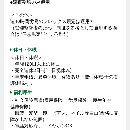
※深夜割増のみ適用
＜その他＞
週40時間労働のフレックス規定は適用外
（管理監督者のため、制度を参考として適用する場
合は “任意規定” として扱う）
休日・休暇
＜休日・休暇＞
・年間120日以上の休日
・完全週休2日制(土日祝休み)
・年末年始、夏季休暇・有給あり・慶弔休暇/子の看
護休暇あり
福利厚生
・社会保険完備(雇用保険、 労災保険、 厚生年金、
健康保険)
・服装、髪型、髭、ピアス、ネイル等自由(業務に支
障が出ない範囲)
・電話対応なし・イヤホンOK