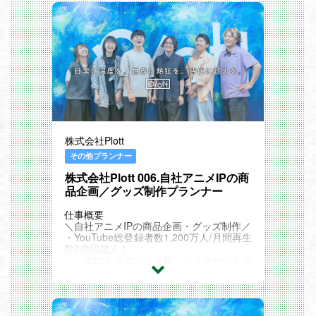
株式会社Plott
その他プランナー
株式会社Plott 006.自社アニメIPの商
品企画／グッズ制作プランナー
仕事概要
＼自社アニメIPの商品企画・グッズ制作／
・YouTube総登録者数1,200万人/月間再生
数8億回超え！
・「次にくるマンガ大賞」ノミネートで大
注目
グッズビジネスを通して、IPの価値を最大
化するポジションです。