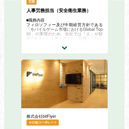
SNSでアニメが公開されて、数字を見て、
任せします。
労務
・入社1年後：リーダーとして複数のIPを
次のクリエイティブをブラッシュアップし
担当、または企画のスペシャリストとして
人事労務担当（安全衛生業務）
て……
◆ゲーム領域｜IPをゲームから大ヒットに
複数の新規企画を推進
このPDCAを多く回し続けられるのは、ス
導く部門
ピード感のある現場だからこそ！
■職務内容
業界注目中の、ハイブリッドカジュアルゲ
※個人に合わせたキャリアパスを「すり合
圧倒的に新規立ち上げ→リリースのスピー
フィロソフィー及び中期経営方針である
ームの立ち上げを担います。
わせ」にて決定できることも特徴です
ドやサイクルも早いため、世の中のトレン
「モバイルゲーム市場におけるGlobal Top
同ジャンルはモバイル市場全体の成長が鈍
ド感をつかんだまま制作できるのはPlottの
20」の実現のため、当社では「人」が財
化する中でも、低コストで年商100億円超
強みです。
産であるという考えのもと、社員一人ひと
のヒット作が生まれるなど注目が高まって
【ポジションの魅力】
視聴者に自分のクリエイティブが届いてい
りが健康的に長く活躍できる環境づくりに
います。
◎「企画」から「販売戦略」まで一気通貫
る実感を得ながら、「自分が創った」と誇
力を入れています。
Plottでは年間5本程度のリリースに挑戦
で携われる
りを持てる瞬間を味わえます。
既存事業のさらなる成長、新規事業の推進
中。
単なるグッズ企画にとどまらず、
のため、ライフステージに変化があっても
開発会社の選定・企画・ディレクション・
「どんな商品を、どこで、どう売るか」を
■「クリエイター大航海時代」を生き抜く
従業員が安心して本来持っている能力を最
リリース・分析・改善までのフローを一気
ゼロから設計できるポジションです。
スキルと経験が得られます
大限に発揮できる環境整備や制度作りをリ
通貫でお任せします。
企画・デザイン監修・プロモーション・デ
ードいただける方を求めています。
ータ分析まで
自らの手でゼロから新しいIPを生み出せる
■業務内容詳細
◆MDビジネス領域｜IPグッズの商品企
IPビジネスの全工程を若いうちから経験で
環境で、猛スピードで多くのスキルを身に
コロプラ本体の産業保健業務及び両立支援
画・マーケを実施する部門
きます。
つけられます。
業務、健康経営に関わる業務を担当いただ
IPビジネスの新たな柱となる部門として立
AIをはじめとするさまざまなツールが発達
きます。
ち上げ中のチーム。
◎実績次第で早期抜擢、裁量を持って活躍
してきた「クリエイター大航海時代」の中
・健康経営に向けた施策の運営、企画、制
ファンがつい手にとってしまうような、グ
できる
で求められるのは、
度整備
ッズの企画開発を行います。
年齢や社歴に関係なく、早期の抜擢環境が
「物事を多角的に捉えられる多様なスキル
・産休/育児休業取得手続き及び復職の支
IPごとの販売戦略の立案・企画・制作進
ある環境です。
とディレクション力」。
援
行・監修・販促までの一気通貫したプロジ
入社半年でマネージャーに昇進した例も。
Plottはそんなゼネラリストを目指したいク
・看護休業取得手続及び復職の支援
ェクト推進をお任せします。
「早くから裁量を持って働きたい」という
株式会社bitFlyer
リエイターが、より良いキャリアを積める
・私傷病などでの休職社員の手続及び復職
方にとって、
会社です。
支援
◆広告・PR領域｜IPを活かし他社サービ
その他コーポレート
成長を加速できるフィールドがここにあり
・産業医面談の調整、安全衛生委員会の設
スのマーケ課題を解決する部門
ます。