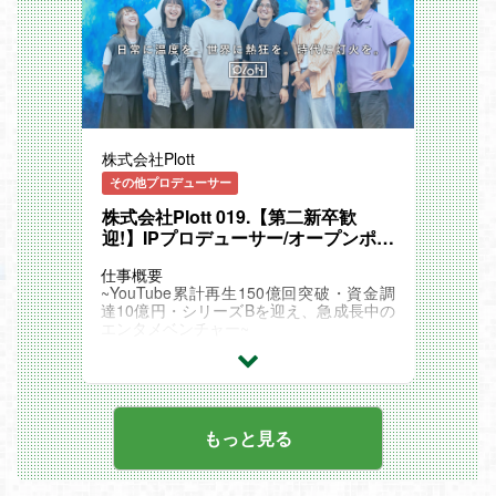
ショートドラマ／ショートアニメ市場は、
・自社キャラクターを用いたグッズ企画
現在急拡大の領域。
・商品制作進行／クリエイティブ監修
2029年には約9兆円規模の市場に成長して
・動画やSNSを活用したプロモーション施
いくと言われています。
策の立案
・売上データの集計・分析および改善施策
Plottは現在、登録者数100万～200万人の
の立案
アニメIPを複数保有しており、ショートア
ニメ市場においては業界シェアトップ。
変更の範囲：会社の定める業務
YouTubeやTikTokなど新しいプラットフォ
株式会社Plott
ームに最適化した、新たなクリエイティブ
【制作事例】
を創り出しています。
その他プロデューサー
イラストを中心としたデジタルコンテンツ
や、
株式会社Plott 019.【第二新卒歓
熱狂を生み出し、人々に愛されるコンテン
オフライン物販グッズのデザインディレク
ツを今後も複数立ち上げていきます。
迎!】IPプロデューサー/オープンポジ
ション・商品企画を行っていただきます。
私たちと一緒に、新しい時代の大ヒットコ
ション
ンテンツを生み出しませんか？
仕事概要
【フォロー体制】
~YouTube累計再生150億回突破・資金調
・定期1on1：上長との1on1を週次で実
【お任せしたい業務内容】
達10億円・シリーズBを迎え、急成長中の
施。
■クリエイティブディレクション
エンタメベンチャー~
業務上の課題共有やキャリア相談をしや
‐ 新規IPのコンセプトアート、キャラクタ
すい環境があります。
ー＆世界観設計、イメージボード作成
「テイコウペンギン」「私立パラの丸高
‐ グッズ・プロモーション映像・MVなど
校」
・成長サポート：OKRを用いた目標設計
横断的クリエイティブディレクション
をはじめとする当社ショートアニメIPや、
に加え、
webtoon漫画IP等、次世代のIPプロデュー
外部セミナー参加や月5,000円までの書
■品質管理・プロセス最適化
スをお任せします。
もっと見る
籍購入補助など、
‐ 社内外クリエイター向けクリエイティブ
学びを後押しする仕組みがあります。
マニュアル作成
＼こんな人にピッタリ！／
・有給の取りやすさ：子どもの急な体調不
‐ 制作ワークフローの標準化
■推し活＝人生！ その熱量を活かして、コ
良や学校行事はもちろん、