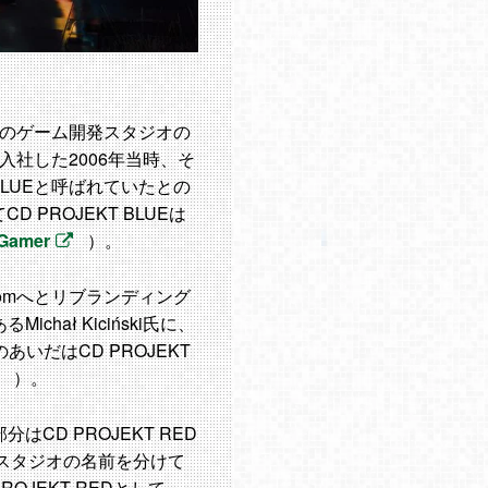
T内のゲーム開発スタジオの
氏が入社した2006年当時、そ
BLUEと呼ばれていたとの
 PROJEKT BLUEは
Gamer
）。
.comへとリブランディング
hał Kiciński氏に、
あいだはCD PROJEKT
）。
CD PROJEKT RED
スタジオの名前を分けて
JEKT REDとして、