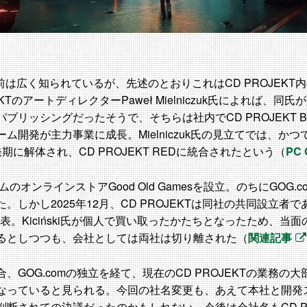
Dの名前は広く知られているが、先述のとおりこれはCD PROJEK
KTのアートディレクターPaweł Mielniczuk氏によれば、同
ブリッシングだったそうで、そちらは社内でCD PROJEKT 
開発が主力事業に成長。Mielniczuk氏の見立てでは、かつてCD
に解体され、CD PROJEKT REDに統合されたという（
PC 
ムのオンラインストアGood Old Gamesを設立。のちにGOG
かし2025年12月、CD PROJEKTは同社の共同設立者であるMic
発表。Kiciński氏が個人で買い取ったかたちとなったため、当面の
るとしつつも、会社としては両社は切り離された（
関連記事
GOG.comの独立を経て、現在のCD PROJEKTの業務の大部分は
なっていると見られる。今回の社名変更も、あえて本社と開発
断されての決議だったのかもしれない。今後は会社名もCD PRO