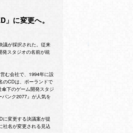
RED」に変更へ。
する決議が採択された。従来
と開発スタジオの名前が統
営む会社で、1994年に設
名のCDは、ポーランドで
社傘下のゲーム開発スタジ
ーパンク2077』が人気を
REDに変更する決議案が提
に社名が変更される見込