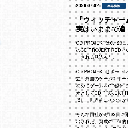
2026.07.02
業界情報
『ウィッチャー』
実はいままで違
CD PROJEKTは6月
のCD PROJEKT 
一される見込みだ。
CD PROJEKTはポ
立。外国のゲームをポー
初めてゲームをCD媒体
オとしてCD PROJEK
博し、世界的にその名が
そんな同社が6月23日に開
出された。賛成の圧倒的