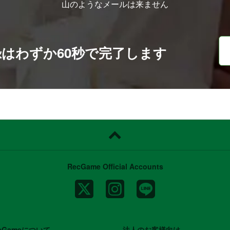
山のようなメールは来ません
録は
わずか60秒で完了します
RecGame Official Accounts
cGameについて
法人のお客様向け