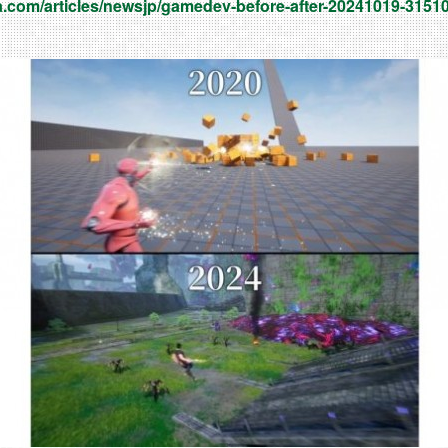
a.com/articles/newsjp/gamedev-before-after-20241019-31510