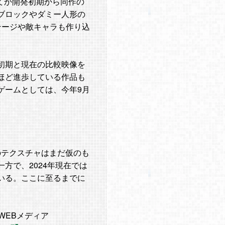
ってか開発初期から同作の
ブロックやダミー人形の
テージや敵キャラも作り込
初期と現在の比較映像を
ほど進歩している作品も
ゲームとしては、今年9月
のテクスチャはまだ仮のも
方で、2024年現在では
いる。ここに至るまでに
WEBメディア