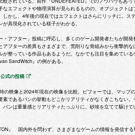
較されている。前作『UNDEFEATED』でのノウハウもあ
手なエフェクトや物理演算が見られるものの、オブジェクトは
。しかし、4年後の現在ではエフェクトはさらにリッチに。ス
ンが具現化されている様子がわかる。
ー・アフター」投稿に呼応し、多くのゲーム開発者たちが開発
とアフターの差異もさまざまで、荒削りな骨組みから衝撃的な
ルが整っている作品もあるようだ。なかでも注目を集めている
an SandWitch』の例がある。
ch』公式の投稿
当時の映像と2024年現在の映像を比較。ビフォーでは、マップ
要素であるバンの挙動もどこかリアリティがなくぎこちない。一
。バンは重量感とリアリティたっぷりに、砂埃を立てて駆けて
ATON』 国内外を問わず、さまざまなゲームの情報を発信する