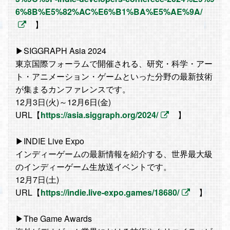
6%8B%E5%82%AC%E6%B1%BA%E5%AE%9A/
】
▶SIGGRAPH Asia 2024
東京国際フォーラムで開催される、研究・科学・アー
ト・アニメーション・ゲームといった分野の最新技術
が集まるカンファレンスです。
12月3日(火)～12月6日(金)
URL【
https://asia.siggraph.org/2024/
】
▶INDIE Live Expo
インディーゲームの最新情報を紹介する、世界最大級
のインディーゲーム生放送イベントです。
12月7日(土)
URL【
https://indie.live-expo.games/18680/
】
▶The Game Awards