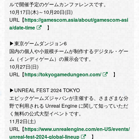
ルで開催予定のゲームカンファレンスです。
10月17日(木)～10月20日(日)
URL【
https://gamescom.asia/about/gamescom-asi
a/date-time
】
▶東京ゲームダンジョン6
国内の個人や小規模チームが制作するデジタル・ゲー
ム（インディゲーム）の展示会です。
10月27日(日)
URL【
https://tokyogamedungeon.com/
】
▶UNREAL FEST 2024 TOKYO
エピックゲームズジャパンが主催する、さまざまな分
野で利用される Unreal Engine に関して知っていただ
く無料の公式大型イベントです。
11月2日(土)
URL【
https://www.unrealengine.com/en-US/events/
unreal-fest-2024-global-lineup
】