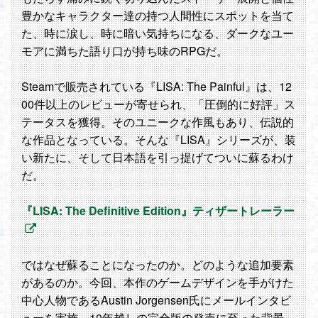
豊かなキャラクター達の持つ人間性にスポットを当て
た、時に涙し、時に暗い気持ちになる、ダークなユー
モアに満ちた語り口が持ち味のRPGだ。
Steamで販売されている『LISA: The Painful』は、12
00件以上のレビューが寄せられ、「圧倒的に好評」ス
テータスを獲得。そのユニークな作風もあり、伝説的
な作品となっている。そんな『LISA』シリーズが、装
い新たに、そして日本語を引っ提げてついに蘇るわけ
だ。
『LISA: The Definitive Edition』ティザートレーラー
ではなぜ蘇ることになったのか。どのような追加要素
があるのか。今回、本作のゲームデザインを手がけた
中心人物であるAustin Jorgensen氏にメールインタビ
ューを実施。10年越しの完全版の発売に至った背景