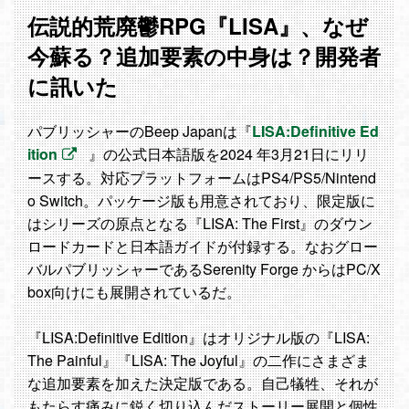
伝説的荒廃鬱RPG『LISA』、なぜ
今蘇る？追加要素の中身は？開発者
に訊いた
パブリッシャーのBeep Japanは『
LISA:Definitive Ed
ition
』の公式日本語版を2024 年3月21日にリリ
ースする。対応プラットフォームはPS4/PS5/Nintend
o Switch。パッケージ版も用意されており、限定版に
はシリーズの原点となる『LISA: The First』のダウン
ロードカードと日本語ガイドが付録する。なおグロー
バルパブリッシャーであるSerenity Forge からはPC/X
box向けにも展開されているだ。
『LISA:Definitive Edition』はオリジナル版の『LISA:
The Painful』『LISA: The Joyful』の二作にさまざま
な追加要素を加えた決定版である。自己犠牲、それが
もたらす痛みに鋭く切り込んだストーリー展開と個性