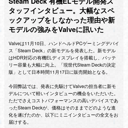
Steam Deck 有機ELモデル開発ス
タッフインタビュー。大幅なスペ
ックアップをしなかった理由や新
モデルの強みをValveに訊いた
Valveは11月10日、ハンドヘルドPCゲーミングデバイ
ス「Steam Deck」の新モデルを発表した。新モデル
はHDR対応の有機ELディスプレイを搭載し、バッテ
リー容量も大幅に向上。「現世代Steam Deckの決定
版」として日本時間11月17日に販売開始となる。
今回弊誌では、発表に先駆けてValveの担当者に新モ
デルについて軽いインタビューの機会をいただいた。
ただでさえコストパフォーマンスの高いデバイスであ
ったSteam Deckが、価格はそのままでどのような進
化を遂げたのか、以下にミニインタビューの全文をお
届けする。