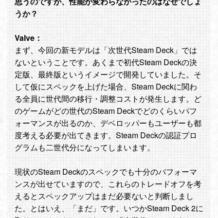
思うのですが、性能が変わらなかったのはなぜでしょ
うか？
Valve：
まず、今回の新モデルは「次世代Steam Deck」では
ないということです。あくまで初代Steam Deckの決
定版、最終版というイメージで開発していました。そ
して仮にスペックを上げた場合、Steam Deckに関わ
る全員に世代間の移行・調整コストが発生します。ど
のゲームがどの世代のSteam Deckでどのくらいパフ
ォーマンスが出るのか、デベロッパーもユーザーも都
度考える必要が出てきます。Steam Deckの認証プロ
グラムも二世代分になってしまいます。
現状のSteam Deckのスペックでも十分のパフォーマ
ンスが出せていますので、これらのトレードオフを考
えるとスペックアップはまだ必要ないと判断しまし
た。とはいえ、「まだ」です。いつかSteam Deck 2に