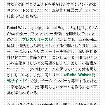
業などのITプロジェクトを手がけたマネジメントのエ
キスパートのようだ。ゲーム制作と経営のプロが一堂
に集ったかたちだ。
Rebel Wolvesは今後、Unreal Engine 5を利用して「A
AA級のダークファンタジーRPG」を開発していくと
のこと。
プレスリリース
においてTomaszkiewicz
氏は、情熱をもち志を同じくする仲間たちと共に「ユ
ーザーに忘れがたいストーリーを提供し、深い感動を
呼び起こす」作品を作り、コンピューターRPGジャン
ルを進化させたいとの展望を伝えた。また、小規模か
つフットワークの軽いチームを保っていく方針も明ら
かにしている。また、同リリースや
Rebel Wolves公
式サイト
では、チームメンバーを尊重する方針と
「幸せな人々こそが素晴らしいゲームを作る」との言
葉が綴られている。
なお、CEOのTomaszkiewicz氏は昨年、CD PROJEK