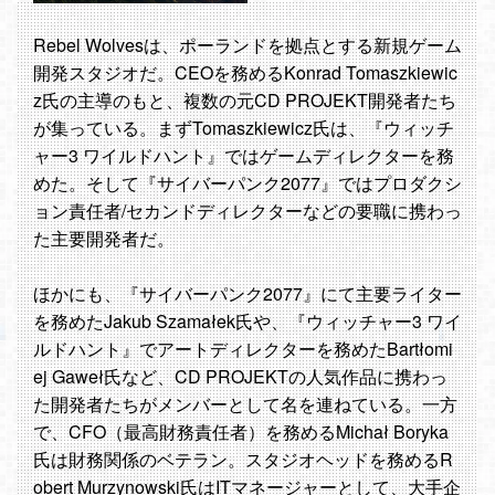
Rebel Wolvesは、ポーランドを拠点とする新規ゲーム
開発スタジオだ。CEOを務めるKonrad Tomaszkiewic
z氏の主導のもと、複数の元CD PROJEKT開発者たち
が集っている。まずTomaszkiewicz氏は、『ウィッチ
ャー3 ワイルドハント』ではゲームディレクターを務
めた。そして『サイバーパンク2077』ではプロダクシ
ョン責任者/セカンドディレクターなどの要職に携わっ
た主要開発者だ。
ほかにも、『サイバーパンク2077』にて主要ライター
を務めたJakub Szamałek氏や、『ウィッチャー3 ワイ
ルドハント』でアートディレクターを務めたBartłomi
ej Gaweł氏など、CD PROJEKTの人気作品に携わっ
た開発者たちがメンバーとして名を連ねている。一方
で、CFO（最高財務責任者）を務めるMichał Boryka
氏は財務関係のベテラン。スタジオヘッドを務めるR
obert Murzynowski氏はITマネージャーとして、大手企