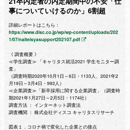
21卒内定者の内定期間中の不安「仕
事についていけるのか」6割超
詳細レポートはこちら：
https://www.disc.co.jp/wp/wp-content/uploads/202
1/07/naiteisyasupport202107.pdf
《 調査概要 》
≪学生調査≫ 「キャリタス就活2021 学生モニター調
査」
（調査時期2020年10月1日～6日・1133人、2021年2
月19日～3月4日・993人）
≪企業調査≫「新卒採用に関する企業調査」（調査時
期2021年1月27日～2月5日・1174社）
調査方法 ： インターネット調査法
調査機関 ： 株式会社ディスコ キャリタスリサーチ
図表１．コロナ禍で変化した企業との接点