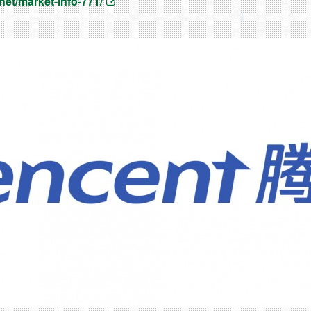
et/market-info-771/