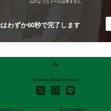
山のようなメールは来ません
録は
わずか60秒で完了します
RecGame Official Accounts
cGameについて
法人のお客様向け