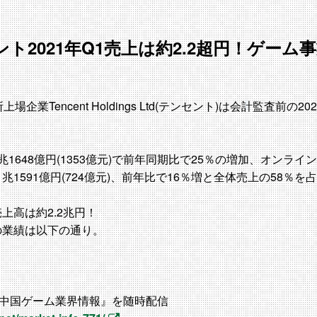
ト2021年Q1売上は約2.2超円！ゲーム事
場企業Tencent Holdings Ltd(テンセント)は会計監査前の
2兆1648億円(1353億元)で前年同期比で25％の増加、オンラ
1591億円(724億元)、前年比で16％増と全体売上の58％を
売上高は約2.2兆円！
1の業績は以下の通り。
の中国ゲーム業界情報』を随時配信