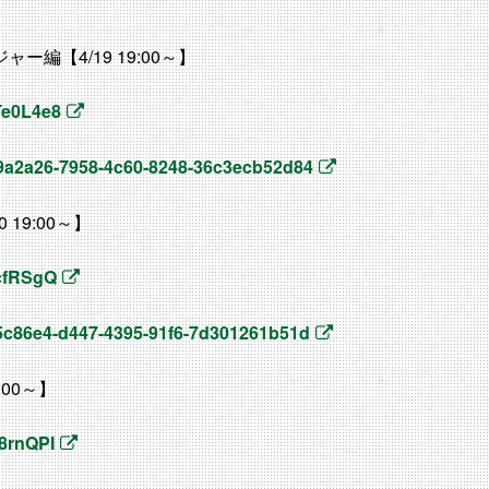
ャー編【4/19 19:00～】
Te0L4e8
ba9a2a26-7958-4c60-8248-36c3ecb52d84
 19:00～】
dcfRSgQ
695c86e4-d447-4395-91f6-7d301261b51d
9:00～】
i8rnQPI