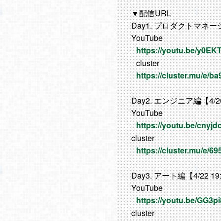
▼配信URL
Day1. プロダクトマネージ
YouTube
https://youtu.be/y0EK
cluster
https://cluster.mu/e/
Day2. エンジニア編【4/20
YouTube
https://youtu.be/cnyj
cluster
https://cluster.mu/e/
Day3. アート編【4/22 1
YouTube
https://youtu.be/GG3p
cluster