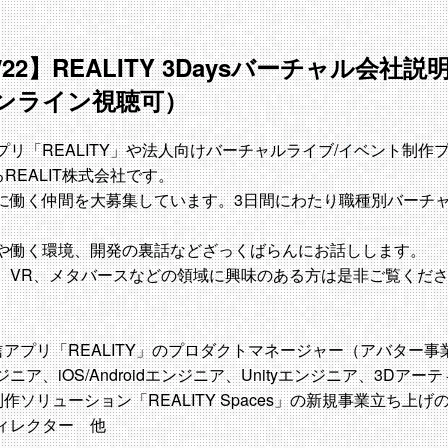
・4/22】REALITY 3Daysバーチャル会
ンライン視聴可）
リ「REALITY」や法人向けバーチャルライブ/イベント制作プ
するREALIT株式会社です。
に働く仲間を大募集しています。3日間にわたり職種別バーチ
や働く環境、開発の裏話などざっくばらんにお話しします。
、VR、メタバースなどの領域に興味のある方は是非ご覧くだ
）
プリ「REALITY」のプロダクトマネージャー（アバター事
ア、iOS/Androidエンジニア、Unityエンジニア、3Dアー
ソリューション「REALITY Spaces」の新規事業立ち上
ィレクター 他