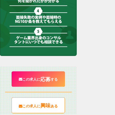
応募
この求人に
する
興味
この求人に
ある