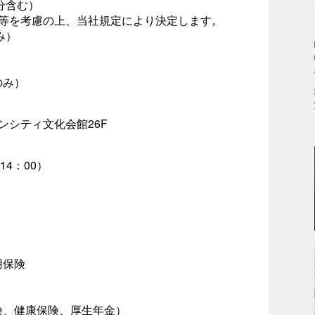
分含む）
与等を考慮の上、当社規定により決定します。
み）
のみ）
インシティ文化会館26F
14：00）
用保険
険、健康保険、厚生年金）