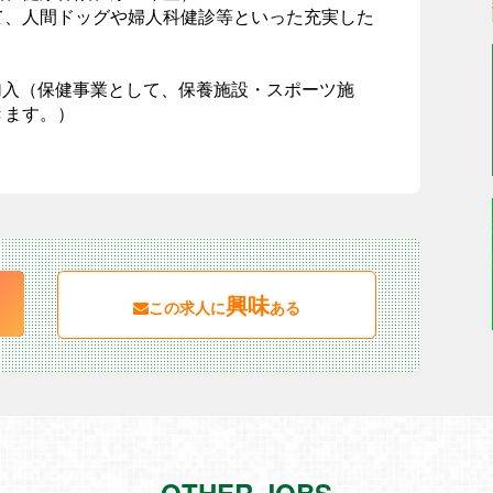
て、人間ドッグや婦人科健診等といった充実した
）
加入（保健事業として、保養施設・スポーツ施
きます。）
興味
この求人に
ある