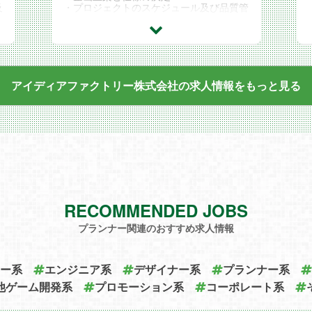
及
・プロジェクトのスケジュール及び品質管
理
監
・プロジェクトのマネジメント
・外注管理
求めるスキル
o
・Word／Excel／PowerPointを用いて企画
キ
書や仕様書、データの作成が可能な方
アイディアファクトリー株式会社の求人情報を
もっと見る
・スケジュール管理ができる方
き
・積極的にコミュニケーションが取れる方
・自発的に行動できる方
歓迎するスキル
・ゲームディレクターの実務経験
ソ
・シナリオ制作の経験
・Photoshop等のグラフィックツールの知
識または経験
・プログラム、スクリプトの知識または経
験
・女性向けゲームに興味がある方
RECOMMENDED JOBS
プランナー関連のおすすめ求人情報
ー系
エンジニア系
デザイナー系
プランナー系
他ゲーム開発系
プロモーション系
コーポレート系