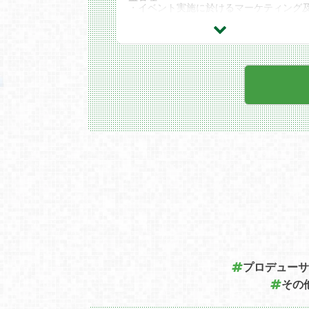
・イベント実施に於けるマーケティング
びプロモーション企画、実施
・イベント関連サービスの企画・立案・
修
求めるスキル
・Microsoft office （Excel 、 Word 、 P
werPoint ）などのビジネスソフトのス
ル
・声優イベント、ライブイベント等が好
で、制作・運営に興味がある方
歓迎するスキル
・ステージイベントの企画、制作経験
・Photoshop/illustrator などの画像編集
フトの経験
プロデューサ
その