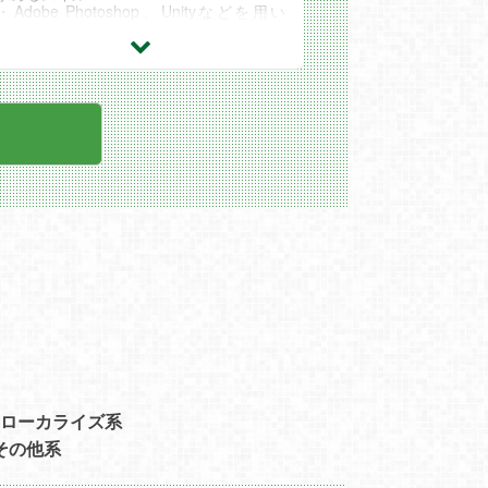
・Adobe Photoshop、Unityなどを用い
て、ゲーム全般のUI制作経験
・ＣＧソフトの知識（Photoshop、Illustra
tor）
・ゲーム開発のUIデザイン制作経験2年以
上
歓迎するスキル
・ロゴデザインスキル
・UIデザイナー実務経験
・Unityを使ったUI制作経験
・ツール習得に興味がある方（自社ツール
を使用した業務を行う場合もあります）
ローカライズ系
その他系