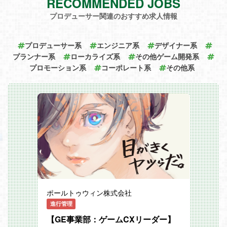
RECOMMENDED JOBS
5) サーバプログラマー
プロデューサー関連のおすすめ求人情報
PC・ゲーム機向けハイエンドゲームにお
ける、サーバサイドアプリケーションの設
計
及びプログラム
プロデューサー系
エンジニア系
デザイナー系
プランナー系
ローカライズ系
その他ゲーム開発系
6) テクニカルアーティスト/ツールプログ
ラマー
プロモーション系
コーポレート系
その他系
アーティストやプランナーと連携して、ゲ
ーム開発に必要なツール作成および
アセットパイプラインの構築を行う
ポールトゥウィン株式会社
進行管理
【GE事業部：ゲームCXリーダー】