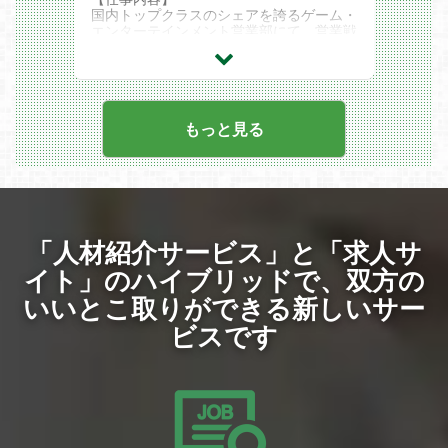
折衝まで、多岐にわたるミッションをお任
・中長期的には：
国内トップクラスのシェアを誇るゲーム・
せします。
事業部全体の技術責任者として、洗い出し
エンターテインメント営業部にて、営業戦
【グローバルサポートチームの構築・運
た課題をもとに、新規タイトルの技術牽
略の立案からメンバーマネジメント、最前
営】
引、AI技術の導入提案・検証、将来的なエ
線でのクライアントワークまで幅広くお任
海外向けオペレーション設計：
ンジニア組織づくりを推進していただきま
せします。
英語圏を中心としたプレイヤー向けのFAQ
す。
単なるアウトソーシングの提案（BPO）
作成、対応マニュアルの整備、品質基準の
■ 具体的な業務内容
に留まらず、クライアントのプロダクト価
策定。
・ゲームチーム全体のエンジニア組織（現
値を最大化させる「品質保証の戦略的パー
もっと見る
多言語チームのマネジメント：
在約15名規模）のマネジメントおよび人
トナー」として、課題を解決に導くポジシ
英語対応メンバーの進捗管理、応対フォロ
材育成
ョンです。
ー、OJTによるリーダー育成。
・新規タイトル立ち上げ時の技術選定、お
カルチャライズ提案：
よび内製・外注（協力会社）の判断など、
■ お任せしたいこと：次世代を担う「プロ
単なる直訳ではない、各地域の文化や流行
事業観点での意思決定
フェッショナル」の育成
に合わせた「心に響く」サポート品質の追
・既存の枠に囚われない新しいAIツール等
求。
の検証・導入提案、業務プロセス改善（B
現在、組織には意欲溢れる新卒・若手メン
「人材紹介サービス」と「求人サ
【クライアント・事業推進業務】
PR）
バーが続々と合流しています。彼らに対
英語によるクライアント折衝：
・外部開発会社・協力会社との折衝および
し、単なる営業スキルの伝授だけでなく、
イト」のハイブリッドで、
双方の
海外拠点や外資系メーカー担当者との定例
ディレクション
「ビジネスパーソンとしてのプロ意識（マ
会議、業務進捗報告、工数見積りの作成。
・事業方針に基づいた、中長期的な技術ロ
いいとこ取りができる新しいサー
インドセット）」、多角的な視点を持った
グローバル・マーケティング支援：
ードマップの策定・実行
営業職へと引き上げることがミッションで
ユーザーの声を収集・分析し、海外展開に
【ポジションの魅力】
ビスです
す。
おける課題や改善策をクライアントへ提
・事業の技術トップとしての裁量
案。
特定タイトルのリーダーにとどまらず、ゲ
■ 具体的な業務内容
プロジェクトの舵取り：
ーム事業全体のテクニカルディレクター
収支・売上管理、リソース最適化を行い、
（技術責任者候補）として、技術方針や組
チームマネジメントと育成 ： 新卒・若手
事業としての採算性を追求。
織戦略など事業の中核を担うことができま
メンバーへの教育、行動管理
す。
課題解決型営業（ソリューションセール
・ゼロから組織を創るフェーズ
ス） ： 重要クライアントに対するアカウ