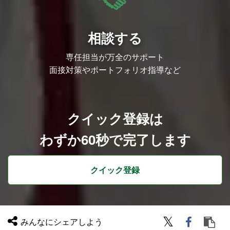
???? 1年後、こうなっていてほしい
入社後1年で、以下のような状態を目指し
ていただきます。
相談する
メンバー全員の「人となり」を深く理解
専任担当が万全のサポート
し、信頼関係が構築できている
当社の商材を熟知し、現場の営業メンバー
面接対策やポートフォリオ指導など
と同じ目線で議論ができる
コンペ案件では商談に同席し、的確なクロ
ージングでチームを勝利に導いている
「マネジメントだけの人」ではなく、 現
場を知り、メンバーと共に戦えるマネージ
ャーになっていただきたいと考えていま
クイック登録は
す。
わずか60秒で完了します
???? 裁量について、正直にお話しします
「マネージャー」という肩書だけで、実態
は承認作業ばかり
クイック登録
——そんな"形だけの管理職"を求めている
わけではありません。当然ながら、コンプ
ライアンスの遵守や業界特有のルールへの
理解は前提となりますが、 「何を、どう
したいか」という方向性を部長と共有でき
みんなにシェアしよう
ていれば、 やり方についてはあなたにお
任せします。