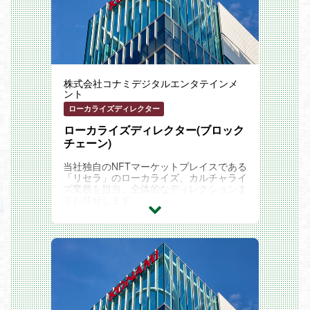
株式会社コナミデジタルエンタテインメ
ント
ローカライズディレクター
ローカライズディレクター(ブロック
チェーン)
当社独自のNFTマーケットプレイスである
「リセラ」のローカライズ、カルチャライ
ズ業務を担当、全体的なディレクションま
でお任せします。
海外対応への仕組みを整理し、構築してい
きます。
リセラの仕様やボタン配置・設定、使い勝
手等、サービス先に合わせたカスタムを行
っていきます。