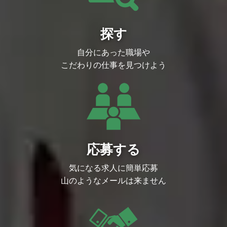
既存組織の運営ではなく、エンジニア組織
ントプランニング、潜在的課題の抽出と解
の土台づくりから携わることができます。
決策の提示
・AI活用を軸とした変革への挑戦
営業戦略の立案・推進 ： KPI策定、予算
AI導入や業務改革を通じて、組織全体の生
探す
管理、新規開拓および既存深耕の戦略
産性向上に大きなインパクトを与えること
対外的な折衝 ： クライアントとのリレー
ができます。
ション構築
自分にあった職場や
【開発・運用タイトル】※一部
・『テルマエ・ロマエ ガチャ』
【部長からのメッセージ】
こだわりの仕事を見つけよう
人気漫画IP『テルマエ・ロマエ』を題材と
した、超癒し系のソーシャルゲーム
現場を強くするだけで終わらない。営業組
・『ゲゲゲの鬼太郎 妖怪横丁』
織の“次の形”をつくるマネージャーへ
人気アニメ/漫画IP『ゲゲゲの鬼太郎』を
題材とした、横丁を発展させる育成ソーシ
???? このポジションのミッション
ャルゲーム
・『翔んで埼玉』を題材にしたブラウザゲ
現在、当社の営業部門は16名のメンバー
ーム
を部長が直接マネジメントしている状態で
話題性の高い映画IPを活用した、既存枠を
す。 正直にお伝えすると、これは「理想
超えた新しい挑戦として開発されたタイト
応募する
の組織体制」ではありません。
ル
本来注力すべき営業戦略の立案や新規サー
・『大漁！地引き網』
ビスの企画に十分な時間を割けておらず、
漁師や魚たちと協力して怪魚を退治し、世
気になる求人に簡単応募
組織としての成長に"もどかしさ"を感じて
界中の魚を保護して、魚達の楽園を目指す
います。ここに、あなたの力が必要です。
山のようなメールは来ません
箱庭育成型ソーシャルゲーム
メンバーマネジメントの中核を担い、
個々の営業パーソンが最大限のパフォーマ
ンスを発揮できる環境を作る。 それがこ
のポジションに求める最大のミッションで
す。