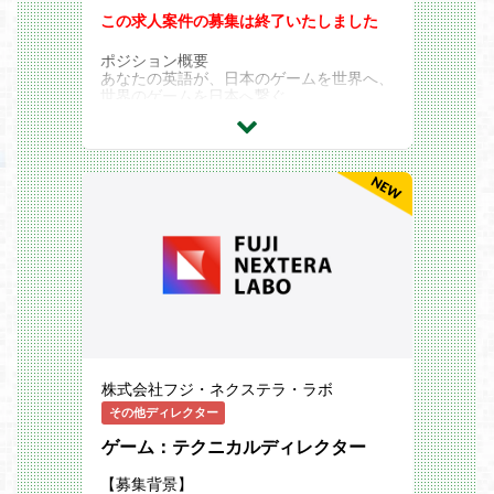
この求人案件の募集は終了いたしました
ポジション概要
あなたの英語が、日本のゲームを世界へ、
世界のゲームを日本へ繋ぐ。
PTWの英語対応CSリーダーは、単なる翻
訳や通訳ではありません。 世界中のプレ
イヤーの熱狂を支え、クライアントである
大手ゲームメーカーと共に「グローバル運
営の成功」をデザインするポジションで
す。
日々寄せられる多言語のフィードバックか
ら、国ごとのカルチャーの違いやユーザー
ニーズを分析。それをクライアントへ直接
提言し、アップデートやイベント施策に反
映させる――。 「言語」というツールを
使いこなし、プロジェクトを成功へ導く
「グローバル・プロジェクトマネージャ
ー」 への第一歩を、秋葉原の最新拠点か
ら踏み出しませんか？
株式会社フジ・ネクステラ・ラボ
「運営の羅針盤」としてのレポーティン
グ:
その他ディレクター
SNSの炎上予兆やサイレント修正への反
ゲーム：テクニカルディレクター
応、新イベントの熱量をいち早く検知。数
値化された「ユーザーの熱量」をクライア
ント（ゲームメーカー）のプロデューサー
【募集背景】