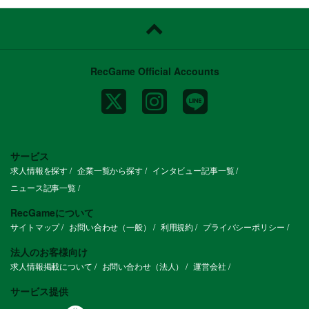
ただし、自由には責任が伴います。 結果
にコミットする覚悟のある方にこそ、この
裁量をお渡ししたい。「自分で考え、自分
で動き、成果で証明する」 そんな働き方
を求めている方には、最適な環境です。
RecGame Official Accounts
✉️ 最後に
私たちは、あなたの加入によって組織のあ
り方そのものを変えたいと本気で考えてい
ます。
今はまだ、部長一人に負荷が集中する「成
長前夜」の状態。 ここからの変化を一緒
に作り、組織を次のステージへ導いてくれ
サービス
る方をお待ちしています！
求人情報を探す
企業一覧から探す
インタビュー記事一覧
【組織構成】
ニュース記事一覧
ゲーム・エンターテインメント営業部：部
RecGameについて
長（1名）- メンバー（16名）
サイトマップ
お問い合わせ（一般）
利用規約
プライバシーポリシー
法人のお客様向け
求人情報掲載について
お問い合わせ（法人）
運営会社
サービス提供