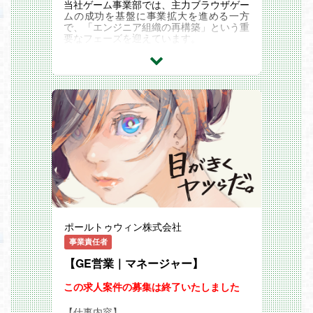
へ直接届け、アップデート内容や運営方針
当社ゲーム事業部では、主力ブラウザゲー
にまで踏み込んだ提案を行います。
ムの成功を基盤に事業拡大を進める一方
「コミュニティを守る」プロジェクト管
で、「エンジニア組織の再構築」という重
理:
要なフェーズを迎えています。
コラボイベント時の急激なトラフィック増
現在は新規開発において外部パートナーと
に対し、リソースをどう配分するか。予
の協業がメインですが、よりスピーディな
算・納期・品質の3軸をコントロールし、
事業展開を実現するため、中核となる社内
プロジェクトを「黒字」かつ「高満足度」
エンジニア組織の基盤強化を進めていま
で着地させる、経営視点を持ったマネジメ
す。
ントを任せます。
また、業界全体でAI活用が加速する中、開
発体制や業務プロセスの抜本的な変革を推
【キャリアパス：マネジメントか、アカウ
進し、生産性向上と新規事業への投資余力
ント戦略か】
創出を目指しています。
「現場のリーダーで終わりたくない」とい
そこで今回、特定タイトルの枠を超え、ゲ
う意欲を、私たちは歓迎します。
ーム事業部全体を横断して技術・組織を管
ジェネラリストパス:
轄し、リードいただけるテクニカルディレ
センター全体の運営や、数百名規模の組織
クターを募集いたします。
を動かす「センター長・部長職」へ。
【業務内容】
スペシャリストパス:
ゲーム事業部における技術・組織の牽引役
特定の大型クライアントに対し、CX戦略
として、エンジニア組織の基盤構築と成長
ポールトゥウィン株式会社
全体を提案・統括する「アカウントマネー
を推進していただきます。
ジャー」へ。 年2回の昇給・評価機会によ
■ 期待するミッション
事業責任者
り、あなたの「実行力」と「提案力」を正
・短期的には：
当に報酬へと還元します。
まずは『ゲゲゲの鬼太郎 妖怪横丁』をは
【GE営業｜マネージャー】
じめとする既存タイトルに参画いただき、
職務内容
現在のシステム仕様や開発体制の全体像を
この求人案件の募集は終了いたしました
世界中のプレイヤーに最高の体験を届ける
把握しながら、現状の課題の洗い出し・整
ため、チームの立ち上げからクライアント
理を行っていただきます。
【仕事内容】