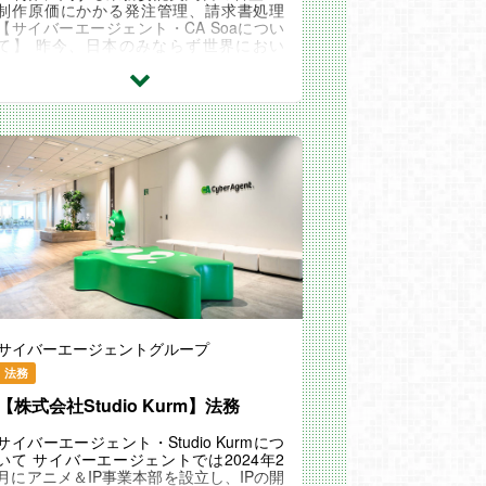
制作原価にかかる発注管理、請求書処理
【サイバーエージェント・CA Soaについ
て】 昨今、日本のみならず世界におい
て、メディアミックス戦略を中心とした I
P（知的財産）ビ...
サイバーエージェントグループ
法務
【株式会社Studio Kurm】法務
サイバーエージェント・Studio Kurmにつ
いて サイバーエージェントでは2024年2
月にアニメ＆IP事業本部を設立し、IPの開