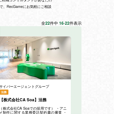
RecGameにお気軽にご相談
全
22
件中
16
-
22
件表示
サイバーエージェントグループ
法務
【株式会社CA Soa】法務
（株式会社CA Soaでの採用です） ・アニ
メ制作に関する業務委託契約書の審査 ・