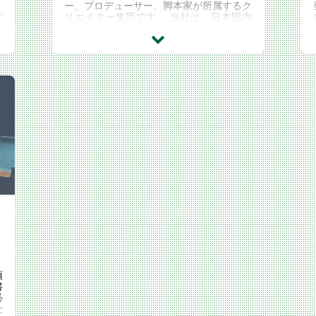
、
ー、プロデューサー、脚本家が所属するク
ゲ
リエイター集団です。 当社は、日本国内
を
では数少ないコンテンツスタジオとして、
映画・ドラマ・...
頂
書
必
仕