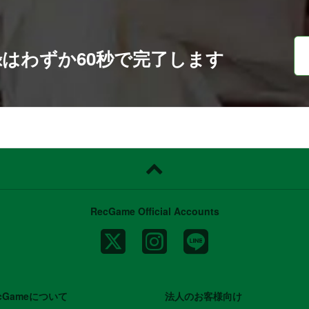
録は
わずか60秒で完了します
RecGame Official Accounts
cGameについて
法人のお客様向け