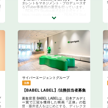
。
タレントをマネジメント・プロデュースす
場
るVTuber事務所の運営を行っています。
応
・REALITY Studios株式会社公式サイト：
を
https://reality-studios.inc/ ・REALITY Stud
ios株式会社公式Twitter：https://twitter.co
m/R...
サイバーエージェントグループ
法務
【BABEL LABEL】/法務担当者募集
プ
募集背景 BABEL LABELは、日本アカデミ
レ
ー賞で三冠を獲得した映画『正体』の監
の
督・藤井道人をはじめとする、ディレクタ