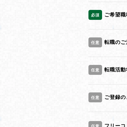
ご希望職
必須
転職のご
任意
転職活動
任意
ご登録の
任意
フリーコ
任意