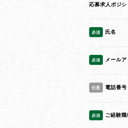
応募求人ポジシ
氏名
必須
メールア
必須
電話番号
任意
ご経験職
必須